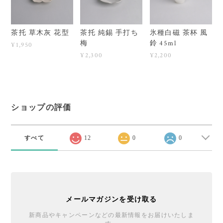
茶托 草木灰 花型
茶托 純錫 手打ち
氷種白磁 茶杯 風
梅
鈴 45ml
¥1,950
¥2,300
¥2,200
ショップの評価
すべて
12
0
0
メールマガジンを受け取る
新商品やキャンペーンなどの最新情報をお届けいたしま