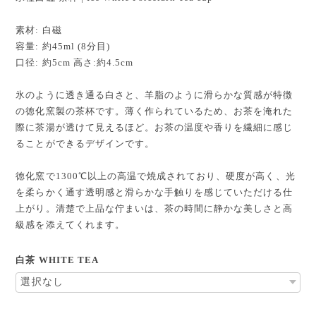
素材: 白磁
容量: 約45ml (8分目)
口径: 約5cm 高さ:約4.5cm
氷のように透き通る白さと、羊脂のように滑らかな質感が特徴
の徳化窯製の茶杯です。薄く作られているため、お茶を淹れた
際に茶湯が透けて見えるほど。お茶の温度や香りを繊細に感じ
ることができるデザインです。
徳化窯で1300℃以上の高温で焼成されており、硬度が高く、光
を柔らかく通す透明感と滑らかな手触りを感じていただける仕
上がり。清楚で上品な佇まいは、茶の時間に静かな美しさと高
級感を添えてくれます。
白茶 WHITE TEA