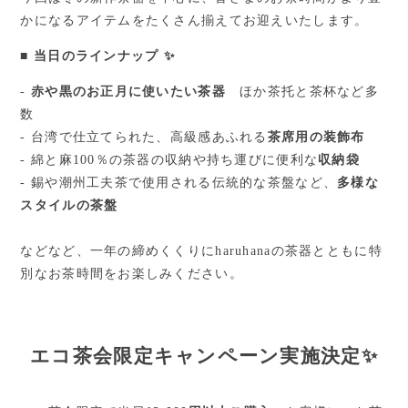
かになるアイテムをたくさん揃えてお迎えいたします。
■ 当日のラインナップ ✨
-
赤や黒のお正月に使いたい茶器
ほか茶托と茶杯など多
数
- 台湾で仕立てられた、高級感あふれる
茶席用の装飾布
- 綿と麻100％の茶器の収納や持ち運びに便利な
収納袋
- 錫や潮州工夫茶で使用される伝統的な茶盤など、
多様な
スタイルの茶盤
などなど、一年の締めくくりにharuhanaの茶器とともに特
別なお茶時間をお楽しみください。
エコ茶会限定キャンペーン実施決定✨