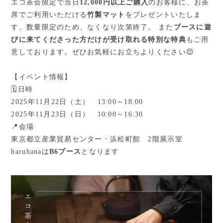
エコ茶会限定で当日
12,000円以上ご購入
のお客様に、お茶
席でご利用いただける
竹製マット
をプレゼントいたしま
す。数量限定のため、なくなり次第終了。 また
ブースに遊
びに来てくださった方だけが受け取れる特別な特典
もご用
意しております。
ぜひお気軽にお立ちよりください😌
【イベント情報】
🗓️日時
2025年11月22日（土） 13:00～18:00
2025年11月23日（日） 10:00～16:30
📍会場
東京都立産業貿易センター・浜松町館 2階展示室
haruhanaは
B6ブース
となります