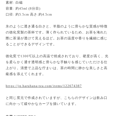
素材: 白磁
容量: 約45ml (8分目)
口径: 約5.5cm 高さ:約4.5cm
氷のように透き通る白さと、羊脂のように滑らかな質感が特徴
の徳化窯製の茶杯です。薄く作られているため、お茶を淹れた
際に茶湯が透けて見えるほど。お茶の温度や香りを繊細に感じ
ることができるデザインです。
徳化窯で1300℃以上の高温で焼成されており、硬度が高く、光
を柔らかく通す透明感と滑らかな手触りを感じていただける仕
上がり。清楚で上品な佇まいは、茶の時間に静かな美しさと高
級感を添えてくれます。
https://jp.haruhana-tea.com/items/122674387
と同じ窯元で作成されていますが、こちらのデザインは飲み口
に向かって緩やかなカーブを描いています。