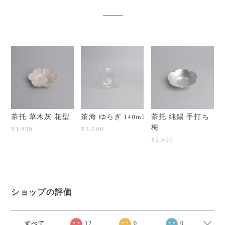
茶托 草木灰 花型
茶海 ゆらぎ 140ml
茶托 純錫 手打ち
梅
¥1,950
¥3,000
¥2,300
ショップの評価
すべて
12
0
0